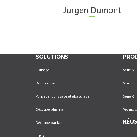
Jurgen
Dumont
SOLUTIONS
PRO
Usinage
Serie S
Découpe laser
Série U
Ponçage, polissage et ébavurage
Serie R
Découpe plasma
Technol
RÉUS
Découpe par lame
ENCY