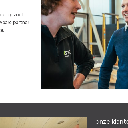
r u op zoek
uwbare partner
e.
onze klant