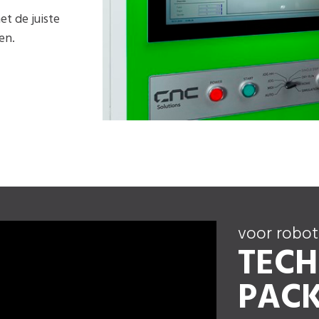
t de juiste
en.
voor robot
TEC
PAC